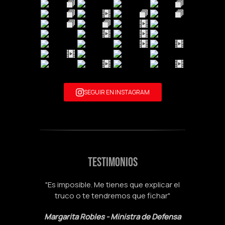
SEGUIR EN INSTAGRAM
TESTIMONIOS
"Es imposible. Me tienes que explicar el
truco o te tendremos que fichar"
Margarita Robles - Ministra de Defensa
Susanna Griso - Presentadora TV, tras
Alicia Koplowitz