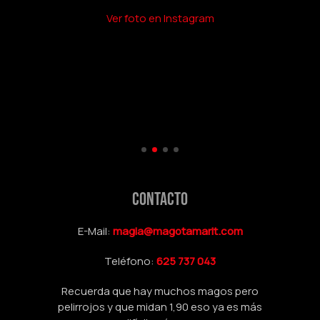
llamar a una amiga para hacer magia por
Ver foto en Instagram
teléfono en directo
Eric Schmidt - CEO Google
CONTACTO
E-Mail:
magia@magotamarit.com
Teléfono:
625 737 043
Recuerda que hay muchos magos pero
pelirrojos y que midan 1,90 eso ya es más