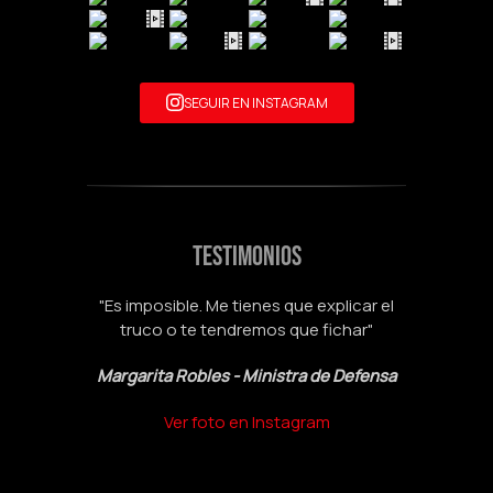
SEGUIR EN INSTAGRAM
TESTIMONIOS
"Es imposible. Me tienes que explicar el
truco o te tendremos que fichar"
Margarita Robles - Ministra de Defensa
Susanna Griso - Presentadora TV, tras
Alicia Koplowitz
llamar a una amiga para hacer magia por
Ver foto en Instagram
teléfono en directo
Eric Schmidt - CEO Google